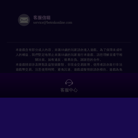
客服信箱
service@betrnkonline.com
本遊戲含有部分成人內容，未滿18歲的玩家請勿進入遊戲。為了保障未成年
人的權益，我們堅定地禁止未滿18歲的玩家進行本遊戲，請您理解並遵守相
關法規。如有違反，後果自負。謝謝您的合作。
本遊戲情節涉及牌類及益智娛樂類，非現金交易賭博，使用者請勿進行非法
遊戲幣交易。注意使用時間、避免沉迷、遊戲虛擬情節請勿模仿。遊戲為免
費使用，遊戲另供購買虛擬遊戲幣、物品等付費服務。限制行為能力人及無
行為能力者，消費前應經法定代理人同意或代為之。
客服中心
Copyright©2023 版權所有 博悅國際有限公司(統一編號:97617207 台中市)
|
|
服務條款
遊戲規章
隱私條款