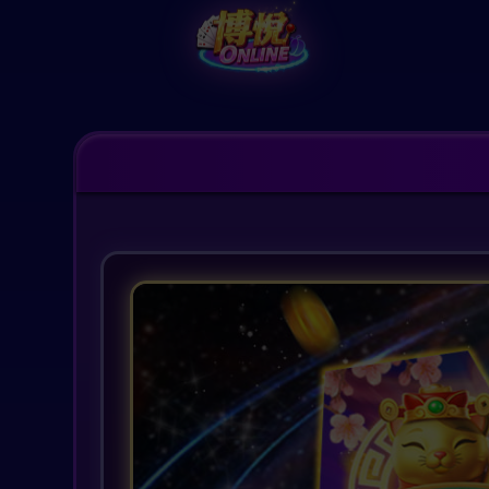
Version:
v26.08.07.02
GameVer:009
博悅