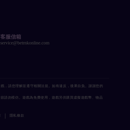
客服信箱
service@betrnkonline.com
遊戲，請您理解並遵守相關法規。如有違反，後果自負。謝謝您的
情節請勿模仿。遊戲為免費使用，遊戲另供購買虛擬遊戲幣、物品
|
章
隱私條款