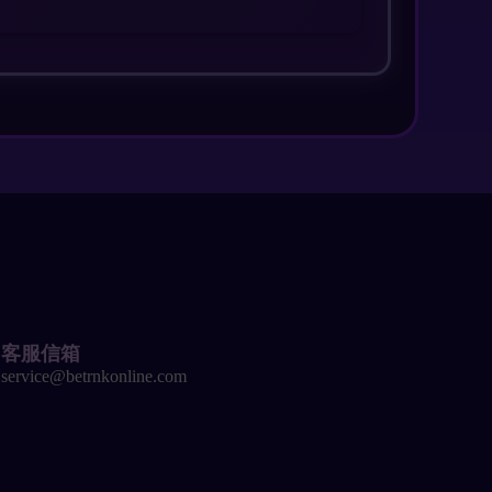
客服信箱
service@betrnkonline.com