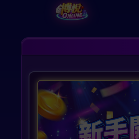
Version:
v26.08.07.02
GameVer:009
博悅